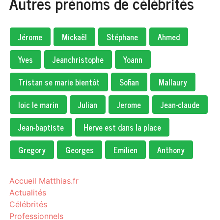
Autres prénoms de célébrités
Jérome
Mickaël
Stéphane
Ahmed
Yves
Jeanchristophe
Yoann
Tristan se marie bientôt
Sofian
Mallaury
loic le marin
Julian
Jerome
Jean-claude
Jean-baptiste
Herve est dans la place
Gregory
Georges
Emilien
Anthony
Accueil Matthias.fr
Actualités
Célébrités
Professionnels