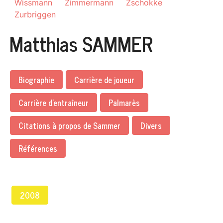
Wissmann
Zimmermann
Zschokke
Zurbriggen
Matthias SAMMER
Biographie
Carrière de joueur
Carrière d'entraîneur
Palmarès
Citations à propos de Sammer
Divers
Références
2008