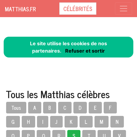
CÉLÉBRITÉS
MATTHIAS.FR
Le site utilise les cookies de nos
partenaires.
Refuser et sortir
Tous les Matthias célèbres
Tous
A
B
C
D
E
F
G
H
I
J
K
L
M
N
O
P
Q
R
S
T
U
V