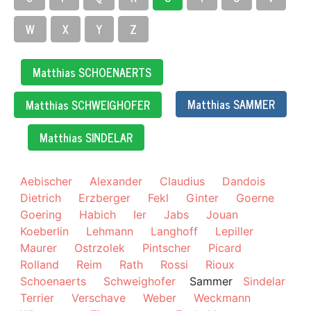
W
X
Y
Z
Matthias SCHOENAERTS
Matthias SAMMER
Matthias SCHWEIGHOFER
Matthias SINDELAR
Aebischer
Alexander
Claudius
Dandois
Dietrich
Erzberger
Fekl
Ginter
Goerne
Goering
Habich
Ier
Jabs
Jouan
Koeberlin
Lehmann
Langhoff
Lepiller
Maurer
Ostrzolek
Pintscher
Picard
Rolland
Reim
Rath
Rossi
Rioux
Schoenaerts
Schweighofer
Sammer
Sindelar
Terrier
Verschave
Weber
Weckmann