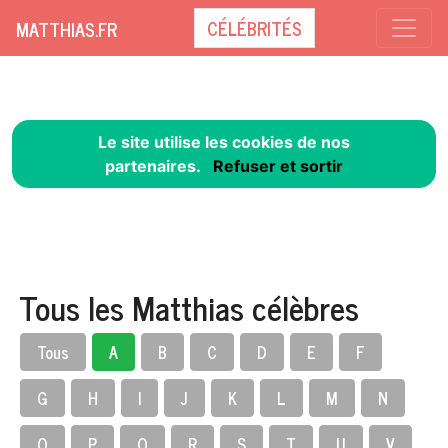
CÉLÉBRITÉS
MATTHIAS.FR
Le site utilise les cookies de nos
partenaires.
Refuser et sortir
Tous les Matthias célèbres
Tous
A
B
C
D
E
F
G
H
I
J
K
L
M
N
O
P
Q
R
S
T
U
V