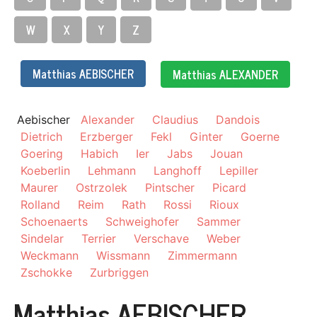
W
X
Y
Z
Matthias AEBISCHER
Matthias ALEXANDER
Aebischer
Alexander
Claudius
Dandois
Dietrich
Erzberger
Fekl
Ginter
Goerne
Goering
Habich
Ier
Jabs
Jouan
Koeberlin
Lehmann
Langhoff
Lepiller
Maurer
Ostrzolek
Pintscher
Picard
Rolland
Reim
Rath
Rossi
Rioux
Schoenaerts
Schweighofer
Sammer
Sindelar
Terrier
Verschave
Weber
Weckmann
Wissmann
Zimmermann
Zschokke
Zurbriggen
Matthias AEBISCHER