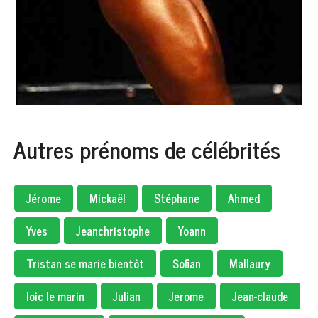
Autres prénoms de célébrités
Jérome
Mickaël
Stéphane
Ahmed
Yves
Jeanchristophe
Yoann
Tristan se marie bientôt
Sofian
Mallaury
loic le marin
Julian
Jerome
Jean-claude